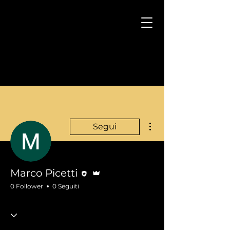
Altre azioni
Segui
Redattore
Amministratore
Marco Picetti
0 Follower
0 Seguiti