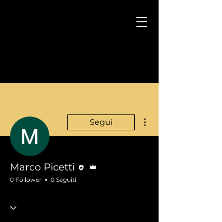
Altre azioni
Segui
Redattore
Amministratore
Marco Picetti
0 Follower
0 Seguiti