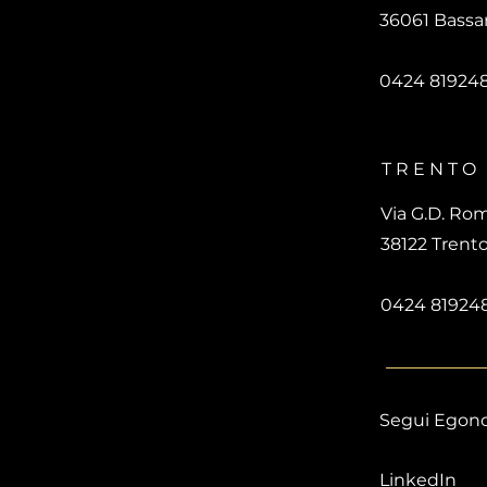
36061 Bassan
0424 81924
TRENTO
Via G.D. Rom
38122 Trent
0424 81924
Segui Egon
LinkedIn