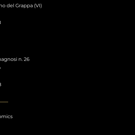
o del Grappa (VI)
8
agnosi n. 26
o
8
omics