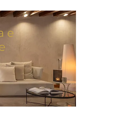
a e
e