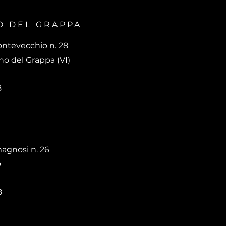
O DEL GRAPPA
ontevecchio n. 28
o del Grappa (VI)
8
agnosi n. 26
o
8