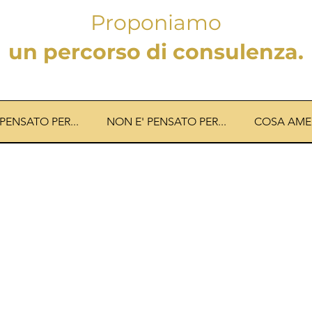
Proponiamo
un percorso di consulenza.
 PENSATO PER...
NON E' PENSATO PER...
COSA AME