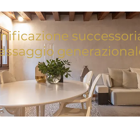
nificazione successori
assaggio generazional