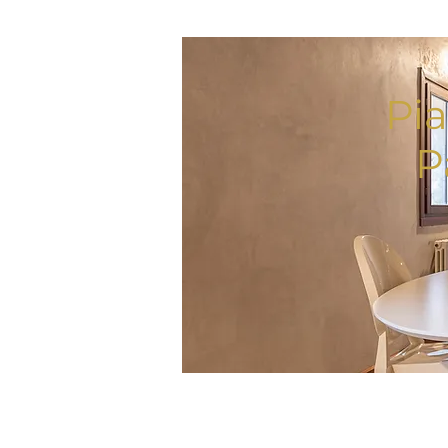
Pia
P