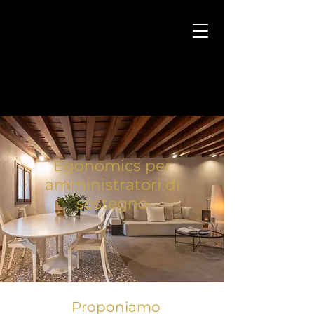
Egonomics per
amministratori di
sostegno
Proponiamo