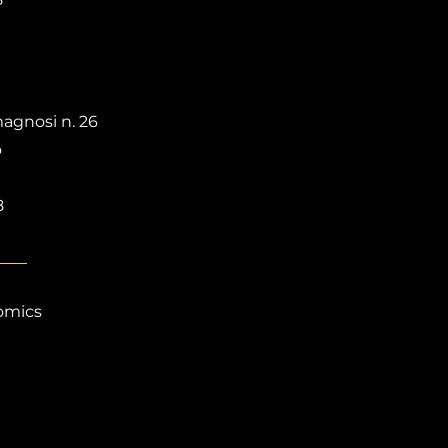
agnosi n. 26
o
8
omics