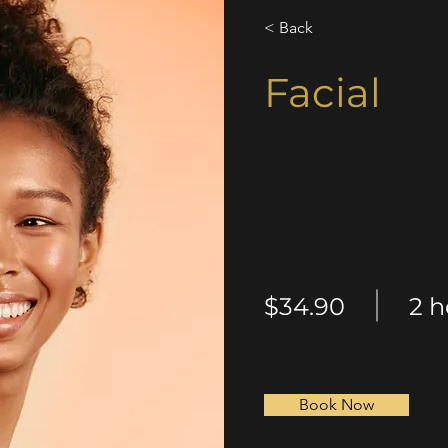
< Back
Facial
$34.90
2 h
Book Now