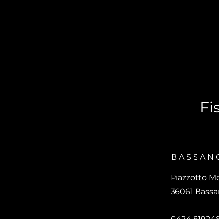
Fi
BASSAN
Piazzotto M
36061 Bassan
0424 81924