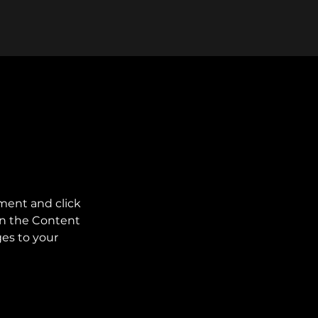
ement and click 
on the Content 
es to your 