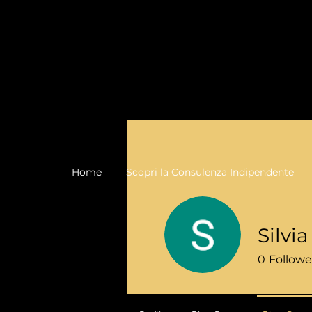
Home
Scopri la Consulenza Indipendente
Silvi
0
Followe