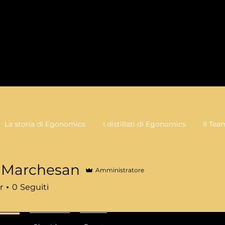
La storia di Egonomics
I distillati di Egonomics
Il Tea
a Marchesan
Amministratore
r
0
Seguiti