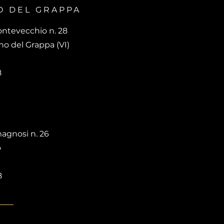
O DEL GRAPPA
ontevecchio n. 28
o del Grappa (VI)
8
agnosi n. 26
o
8