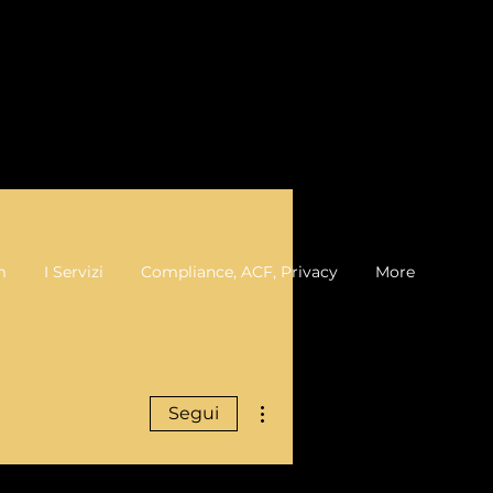
m
I Servizi
Compliance, ACF, Privacy
More
Altre azioni
Segui