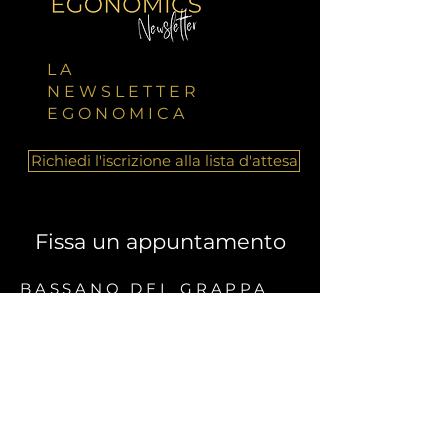
acquistare in tutta sicurezza.
LA
NEWSLETTER
EGONOMICA
Richiedi l'iscrizione alla lista d'attesa
Fissa un appuntamento
BASSANO DEL GRAPPA
Piazzotto Montevecchio n. 28
36061 Bassano del Grappa (VI)
0424 819248