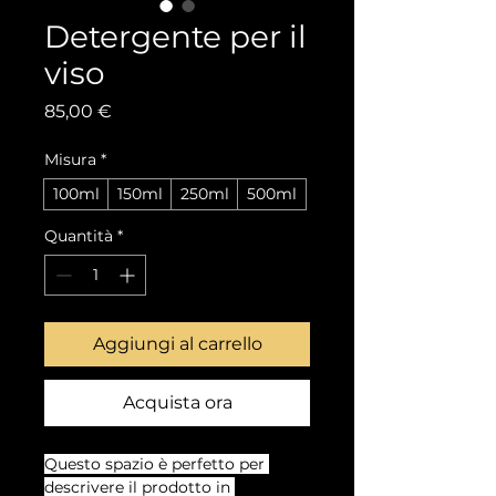
Detergente per il
viso
Prezzo
85,00 €
Misura
*
100ml
150ml
250ml
500ml
Quantità
*
Aggiungi al carrello
Acquista ora
Questo spazio è perfetto per 
descrivere il prodotto in 