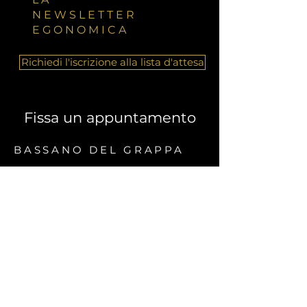
NEWSLETTER
EGONOMICA
Richiedi l'iscrizione alla lista d'attesa
Fissa un appuntamento
BASSANO DEL GRAPPA
Piazzotto Montevecchio n. 28
36061 Bassano del Grappa (VI)
0424 819248
TRENTO
Via G.D. Romagnosi n. 26