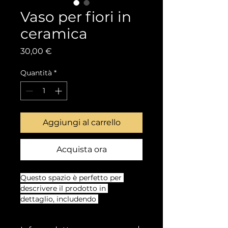
Vaso per fiori in
ceramica
Prezzo
30,00 €
Quantità
*
Aggiungi al carrello
Acquista ora
Questo spazio è perfetto per 
descrivere il prodotto in 
dettaglio, includendo 
informazioni su taglie, materiali e 
istruzioni per la cura e la pulizia.