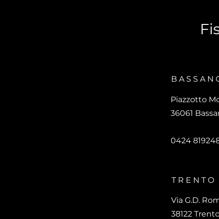
Fi
BASSAN
Piazzotto M
36061 Bassan
0424 81924
TRENTO
Via G.D. Rom
38122 Trent