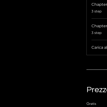
Chapter
.
3 step
Chapter
.
3 step
Carica a
Prezz
Gratis