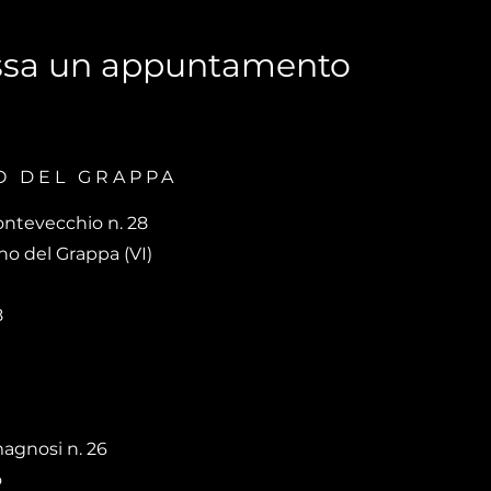
ssa un appuntamento
O DEL GRAPPA
ontevecchio n. 28
o del Grappa (VI)
8
agnosi n. 26
o