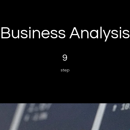
Business Analysis
9 step
9
step