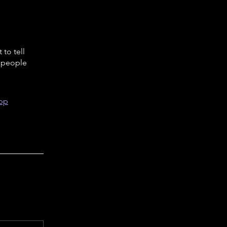
to tell
s people
App